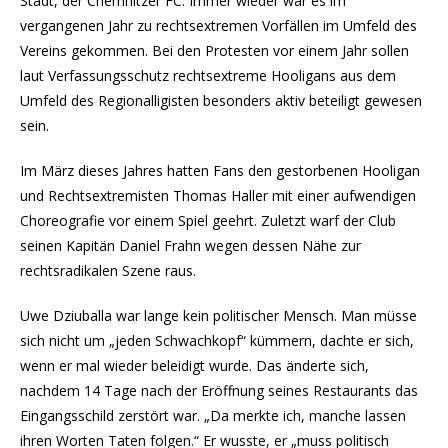
Stadt, der Chemnitzer FC. Immer wieder war es im
vergangenen Jahr zu rechtsextremen Vorfällen im Umfeld des
Vereins gekommen. Bei den Protesten vor einem Jahr sollen
laut Verfassungsschutz rechtsextreme Hooligans aus dem
Umfeld des Regionalligisten besonders aktiv beteiligt gewesen
sein.
Im März dieses Jahres hatten Fans den gestorbenen Hooligan
und Rechtsextremisten Thomas Haller mit einer aufwendigen
Choreografie vor einem Spiel geehrt. Zuletzt warf der Club
seinen Kapitän Daniel Frahn wegen dessen Nähe zur
rechtsradikalen Szene raus.
Uwe Dziuballa war lange kein politischer Mensch. Man müsse
sich nicht um „jeden Schwachkopf“ kümmern, dachte er sich,
wenn er mal wieder beleidigt wurde. Das änderte sich,
nachdem 14 Tage nach der Eröffnung seines Restaurants das
Eingangsschild zerstört war. „Da merkte ich, manche lassen
ihren Worten Taten folgen.“ Er wusste, er „muss politisch